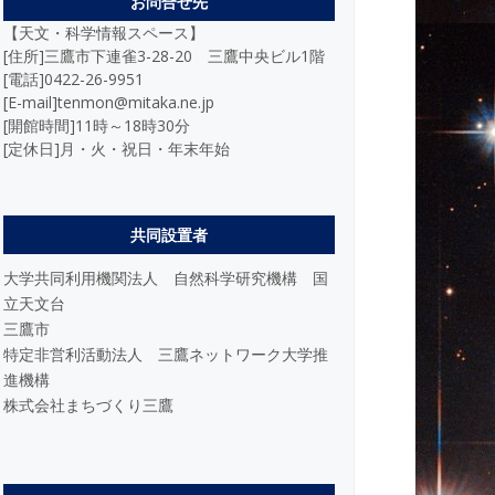
お問合せ先
【天文・科学情報スペース】
[住所]三鷹市下連雀3-28-20 三鷹中央ビル1階
[電話]0422-26-9951
[E-mail]tenmon@mitaka.ne.jp
[開館時間]11時～18時30分
[定休日]月・火・祝日・年末年始
共同設置者
大学共同利用機関法人 自然科学研究機構 国
立天文台
三鷹市
特定非営利活動法人 三鷹ネットワーク大学推
進機構
株式会社まちづくり三鷹