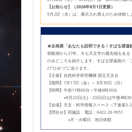
【お知らせ】（2026年8月1日更新）
9月2日（水）は、展示入れ替えのため休館し
★企画展「あなたも説明できる！すばる望遠
初観測から27年、今も天文学の最先端を走
のみどころを紹介します。すばる望遠鏡の「
の“ひみつ”に迫ります。
【主催】自然科学研究機構 国立天文台
【期間】7月17日（金）～ 8月30日（日）
【時間】午前11時00分～午後6時30分
※8月22日(土)・23日(日)は午後4時3
【会場】天文・科学情報スペース（下連雀3-2
【問合せ】同施設 電話：0422-26-9951
※月・火曜日、祝日休館