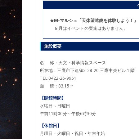
★M-マルシェ「天体望遠鏡を体験しよう！」
８月はイベントの実施はありません。
施設概要
名 称：天文・科学情報スペース
所在地：三鷹市下連雀3-28-20 三鷹中央ビル１階
TEL:0422-26-9951
面 積：83.15㎡
【開館時間】
水曜日～日曜日
午前11時00分～午後6時30分
【休館日】
月曜日・火曜日・祝日・年末年始