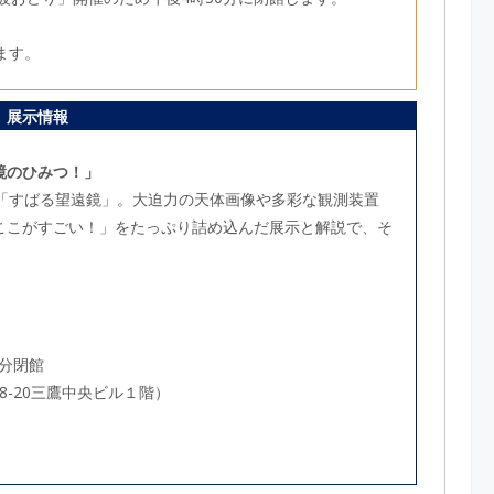
ます。
展示情報
鏡のひみつ！」
る「すばる望遠鏡」。大迫力の天体画像や多彩な観測装置
ここがすごい！」をたっぷり詰め込んだ展示と解説で、そ
0分閉館
8-20三鷹中央ビル１階）